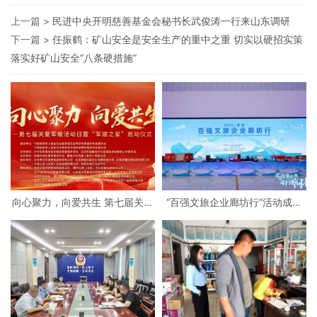
上一篇 >
民进中央开明慈善基金会秘书长武俊涛一行来山东调研
下一篇 >
任振鹤：矿山安全是安全生产的重中之重 切实以硬招实策
落实好矿山安全“八条硬措施”
向心聚力，向爱共生 第七届关爱
“百强文旅企业廊坊行”活动成功
军嫂活动日暨“军嫂之家”启动仪
举办 北京民俗旅游协会共同支持
式在京隆重举行