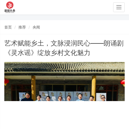
Togg
navig
首页
推荐
央闻
艺术赋能乡土，文脉浸润民心——朗诵剧
《灵水谣》绽放乡村文化魅力