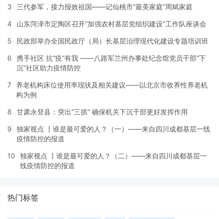
3
三代参军，接力报效祖国——记仙桃市“最美家庭”周斌家庭
4
山东菏泽市定陶区召开“加强农村基层党组织建设”工作队座谈会
5
民政部举办全国民政厅（局）长基层治理现代化建设专题培训班
6
携手社区 抗“疫”有我 ——八路军兰州办事处纪念馆党员干部“下
沉”社区助力疫情防控
7
养老机构床位使用率现状及相关建议——以北京市收养性养老机
构为例
8
甘肃永登县：突出“三抓” 确保机关下沉干部更好发挥作用
9
独家视点 丨谁是最可爱的人？（一）——来自四川成都基层一线
疫情防控的报道
10
独家视点 丨谁是最可爱的人？（二）——来自四川成都基层一
线疫情防控的报道
热门标签