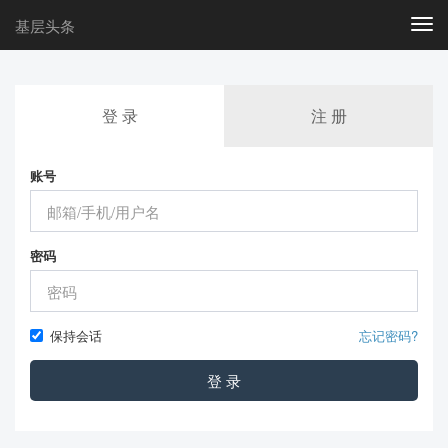
基层头条
Togg
navi
登 录
注 册
账号
密码
保持会话
忘记密码?
登 录