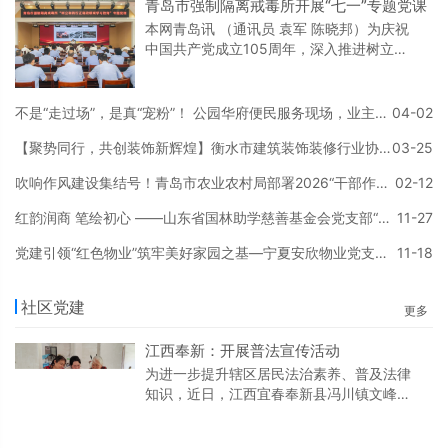
青岛市强制隔离戒毒所开展“七一”专题党课
本网青岛讯 （通讯员 袁军 陈晓邦）为庆祝
中国共产党成立105周年，深入推进树立和
践行正确政绩观学习教育，6月30日，青岛
市强制隔离戒毒所开展“七一”专题党课。所
党委副书记、政委黄聿伟以“树立和践行正确
不是“走过场”，是真“宠粉”！ 公园华府便民服务现场，业主：这样的物业请来一打
04-02
政绩观 以实干担当书写戒毒工作高质量发展
【聚势同行，共创装饰新辉煌】衡水市建筑装饰装修行业协会2026年换届及年会庆典大会圆满落幕！
03-25
新答卷”为题讲授专题党课，除值班执勤外全
体党员聆听学习。会议指出，政绩观问题关
吹响作风建设集结号！青岛市农业农村局部署2026“干部作风建设年” 专项行动
02-12
乎立党为公、执政为民，是检验党性修养的
重要标尺。全体党员干部要深刻认识树立和
红韵润商 笔绘初心 ——山东省国林助学慈善基金会党支部“党建红韵润商工程”主题笔会成功举办
11-27
践行
党建引领“红色物业”筑牢美好家园之基—宁夏安欣物业党支部以“欣心向党美好家”品牌探索基层治理新路径
11-18
社区党建
更多
江西奉新：开展普法宣传活动
为进一步提升辖区居民法治素养、普及法律
知识，近日，江西宜春奉新县冯川镇文峰社
区组织网格员深入街巷楼栋，开展《中华人
民共和国民法典》专题普法宣传。 活动中，