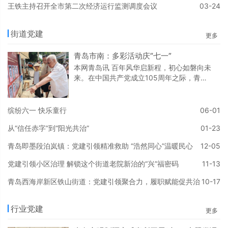
燃物品等安全隐患。针对检
王铁主持召开全市第二次经济运行监测调度会议
03-24
街道党建
更多
青岛市南：多彩活动庆“七一”
本网青岛讯 百年风华启新程，初心如磐向未
来。在中国共产党成立105周年之际，青岛
市市南区聚焦党建引领、文化赋能、民生服
务，精心策划系列主题活动，以多样化、接
地气的红色实践，赓续红色血脉、凝聚奋进
缤纷六一 快乐童行
06-01
力量，激励广大党员在新时代新征程中奋勇
从“信任赤字”到“阳光共治”
01-23
前行。让鲜红党旗在基层一线高高飘扬。沉
浸式党课润初心 红色信仰入脑入心青岛市市
青岛即墨段泊岚镇：党建引领精准救助 “浩然同心”温暖民心
12-05
南区创新授课形式，将课堂搬进社区阵地、
邻里空间，打造沉浸式、实景化红色党课，
党建引领小区治理 解锁这个街道老院新治的“兴”福密码
11-13
筑牢党员思想根
青岛西海岸新区铁山街道：党建引领聚合力，履职赋能促共治
10-17
行业党建
更多