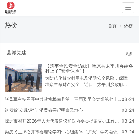
Togg
navig
热榜
首页
热榜
县城党建
更多
【筑牢全民安全防线】汤原县太平川乡给各
村上了“安全保险”！
为防范化解农村用电及消防安全风险，保障
群众生命财产安全，近日，太平川乡政府联
合县消防救援大队、乡电业所工作人员成立
联合检查组，开展农村用电及消防安全隐患
张凤军主持召开中共政协桦南县第十三届委员会党组第七十八次（扩大）会议
03-24
专项排查整治行动。联合检查组来到各村村
委会和幸福大院等人员密集场所，重点排查
给俄货“立规矩” 让消费者买得明白又放心
03-24
用电线路是否老化破损、有无私拉乱接现
抚远市召开2026年人大代表建议和政协委员提案交办工作会议
03-24
象，配电箱、插座等用电设备是否规范使
用，消防设施是否配备齐全、完好有效，疏
梁庆民主持召开市委理论学习中心组集体（扩大）学习会议
03-24
散通道是否畅通，以及是否存在违规堆放易