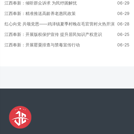
网格员向居民发放普法手册，结合婚姻家
江西奉新：倾听群众诉求 为民纾困解忧
06-29
庭、邻里纠纷、财产保护、高空抛物责任等
江西奉新：精准推送高龄养老惠民政策
06-29
群众关切的法律条款，以生活实例为切入
点，用通俗语言进行解读，并面对面为居民
红心向党 共颂党恩——鸡泽镇夏季村晚在毛官营村火热开演
06-28
宣讲答疑，耐心回应
江西奉新：开展版权保护宣传 提升居民知识产权意识
06-25
江西奉新：开展罂粟排查与禁毒宣传行动
06-25