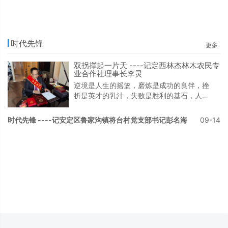
时代先锋
更多
双拐撑起一片天 ----记定西林杰林木农民专
业合作社理事长李灵
逆境是人生的摇篮，磨炼是成功的良伴，挫
折是英才的乳汁，失败是胜利的基石，人生
的不幸给了他一个美丽灿烂的阳光，他用残
躯的身体，顽强的毅力，用双拐在生他养他
时代先锋 ----记安定区鲁家沟镇将台村党支部书记彭名海
09-14
的故乡撑起了一片蓝天。年岁幼饥寒苦历练
真性情童年是每个孩子生命里的一道歌谣，
对于李灵而言，这首歌瑶里，艰辛谱着曲，
不幸填着词，可他依然唱着铿锵有力。1977
年12月，李灵出生于定西市安定区石泉乡吕
坪村一个贫寒农家。他6岁拾柴时右大腿骨
折，8岁放牲口