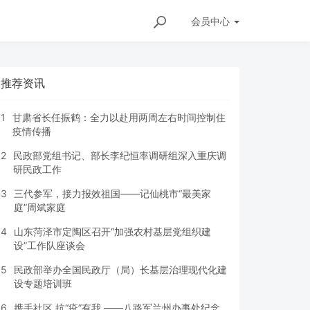
会员
中心
推荐资讯
1
甘肃省长任振鹤：全力以赴用两周左右时间控制住
疫情传播
2
民政部党组书记、部长李纪恒率调研组深入重庆调
研民政工作
3
三代参军，接力报效祖国——记仙桃市“最美家
庭”周斌家庭
4
山东菏泽市定陶区召开“加强农村基层党组织建
设”工作队座谈会
5
民政部举办全国民政厅（局）长基层治理现代化建
设专题培训班
6
携手社区 抗“疫”有我 ——八路军兰州办事处纪念