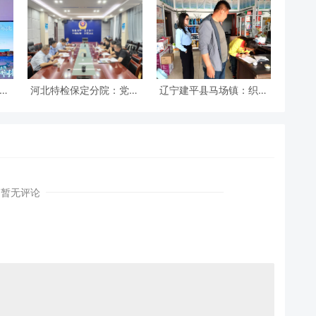
”活
河北特检保定分院：党建
辽宁建平县马场镇：织密
旅游
引领促发展 冀疆同心保安
安全防护网 筑牢平安防火
全
墙
暂无评论