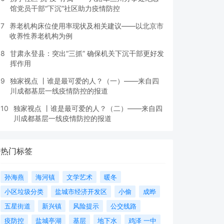
馆党员干部“下沉”社区助力疫情防控
7
养老机构床位使用率现状及相关建议——以北京市
收养性养老机构为例
8
甘肃永登县：突出“三抓” 确保机关下沉干部更好发
挥作用
9
独家视点 丨谁是最可爱的人？（一）——来自四
川成都基层一线疫情防控的报道
10
独家视点 丨谁是最可爱的人？（二）——来自四
川成都基层一线疫情防控的报道
热门标签
孙海燕
海河镇
文学艺术
暖冬
小区垃圾分类
盐城市经济开发区
小偷
成晔
五星街道
新兴镇
风险提示
公交线路
疫防控
盐城亭湖
基层
地下水
鸡泽 一中