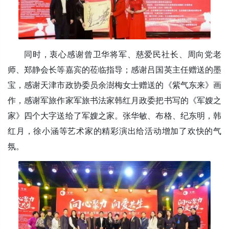
同时，衷心感谢曾卫华将军、慈爱民社长、周向党老
师、郑静会长等嘉宾的莅临指导；感谢吕国英主任赠送的墨
宝，感谢天津市政协委员余澍梅女士赠送的《紫气东来》画
作，感谢军旅作家军旅书法家韩红月政委把书写的《军嫂之
家》四个大字送给了军嫂之家。张华敏、布格、纪东明，韩
红月，徐小涵等艺术家的精彩演出给活动增加了欢快的气
氛。