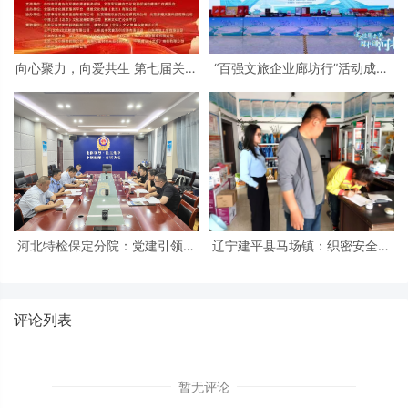
向心聚力，向爱共生 第七届关爱
“百强文旅企业廊坊行”活动成功
军嫂活动日暨“军嫂之家”启动仪
举办 北京民俗旅游协会共同支持
式在京隆重举行
河北特检保定分院：党建引领促
辽宁建平县马场镇：织密安全防
发展 冀疆同心保安全
护网 筑牢平安防火墙
评论列表
暂无评论