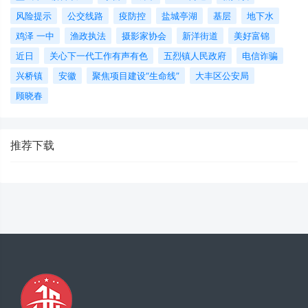
风险提示
公交线路
疫防控
盐城亭湖
基层
地下水
鸡泽 一中
渔政执法
摄影家协会
新洋街道
美好富锦
近日
关心下一代工作有声有色
五烈镇人民政府
电信诈骗
兴桥镇
安徽
聚焦项目建设“生命线”
大丰区公安局
顾晓春
推荐下载