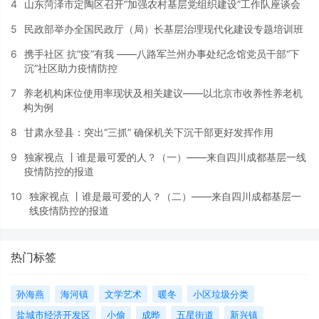
4
山东菏泽市定陶区召开“加强农村基层党组织建设”工作队座谈会
5
民政部举办全国民政厅（局）长基层治理现代化建设专题培训班
6
携手社区 抗“疫”有我 ——八路军兰州办事处纪念馆党员干部“下
沉”社区助力疫情防控
7
养老机构床位使用率现状及相关建议——以北京市收养性养老机
构为例
8
甘肃永登县：突出“三抓” 确保机关下沉干部更好发挥作用
9
独家视点 丨谁是最可爱的人？（一）——来自四川成都基层一线
疫情防控的报道
10
独家视点 丨谁是最可爱的人？（二）——来自四川成都基层一
线疫情防控的报道
热门标签
孙海燕
海河镇
文学艺术
暖冬
小区垃圾分类
盐城市经济开发区
小偷
成晔
五星街道
新兴镇