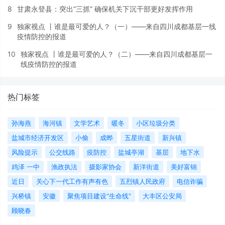
8
甘肃永登县：突出“三抓” 确保机关下沉干部更好发挥作用
9
独家视点 丨谁是最可爱的人？（一）——来自四川成都基层一线
疫情防控的报道
10
独家视点 丨谁是最可爱的人？（二）——来自四川成都基层一
线疫情防控的报道
热门标签
孙海燕
海河镇
文学艺术
暖冬
小区垃圾分类
盐城市经济开发区
小偷
成晔
五星街道
新兴镇
风险提示
公交线路
疫防控
盐城亭湖
基层
地下水
鸡泽 一中
渔政执法
摄影家协会
新洋街道
美好富锦
近日
关心下一代工作有声有色
五烈镇人民政府
电信诈骗
兴桥镇
安徽
聚焦项目建设“生命线”
大丰区公安局
顾晓春