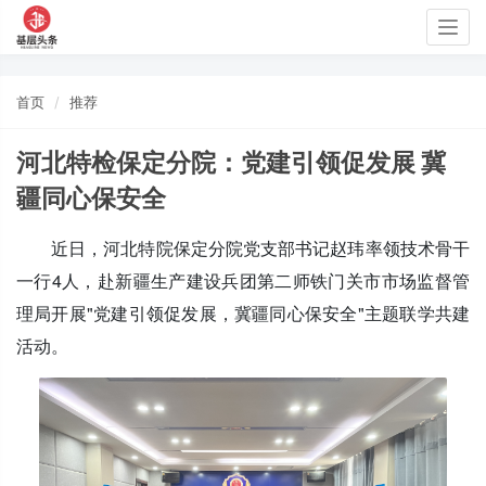
Togg
navig
首页
推荐
河北特检保定分院：党建引领促发展 冀
疆同心保安全
近日，河北特院保定分院党支部书记赵玮率领技术骨干
一行4人，赴新疆生产建设兵团第二师铁门关市市场监督管
理局开展"党建引领促发展，冀疆同心保安全"主题联学共建
活动。