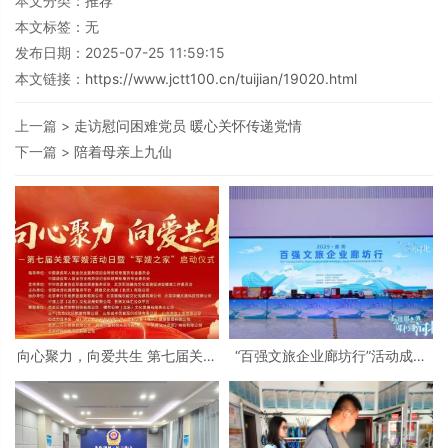
本文分类：
推荐
本文标签：无
发布日期：2025-07-25 11:59:15
本文链接：
https://www.jctt100.cn/tuijian/19020.html
上一篇 >
走访慰问困难党员 暖心关怀传递党情​
下一篇 >
陪着母亲上九仙
向心聚力，向爱共生 第七届关爱
“百强文旅企业廊坊行”活动成功
军嫂活动日暨“军嫂之家”启动仪
举办 北京民俗旅游协会共同支持
式在京隆重举行