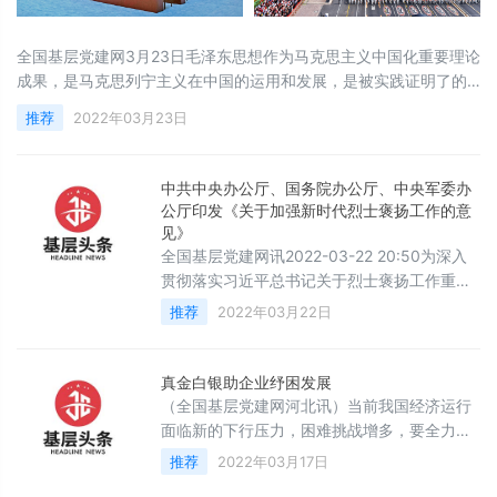
全国基层党建网3月23日毛泽东思想作为马克思主义中国化重要理论
成果，是马克思列宁主义在中国的运用和发展，是被实践证明了的
关于中国革命和建设的正确的理论原则和经验总结。确立毛泽东思
推荐
2022年03月23日
想为党的指导思想，为我们今天毫不动摇地坚持习近平新时代中国
特色社会主义思想，提供了鲜明而深刻的现实启示。2013年12月26
日，中共中央在北京人民大会堂举行纪念毛泽东同志诞辰120周年座
中共中央办公厅、国务院办公厅、中央军委办
谈会。中共中央总书记、国家主席、中央
公厅印发《关于加强新时代烈士褒扬工作的意
见》
全国基层党建网讯2022-03-22 20:50为深入
贯彻落实习近平总书记关于烈士褒扬工作重要
指示批示精神，推动新时代烈士褒扬工作创新
推荐
2022年03月22日
发展，中共中央办公厅、国务院办公厅、中央
军委办公厅日前印发《关于加强新时代烈士褒
扬工作的意见》（以下简称《意见》）。《意
真金白银助企业纾困发展
见》指出，英雄烈士是民族的脊梁、时代的先
（全国基层党建网河北讯）当前我国经济运行
锋，英烈事迹和精神是中华民族的共同历史记
面临新的下行压力，困难挑战增多，要全力落
忆和宝贵精神财富，是激励全党全国各族人民
实中央经济工作会议精神和全国两会部署，统
推荐
2022年03月17日
不懈奋斗的力量源泉。随着我
筹疫情防控和经济社会发展，强化周期性调