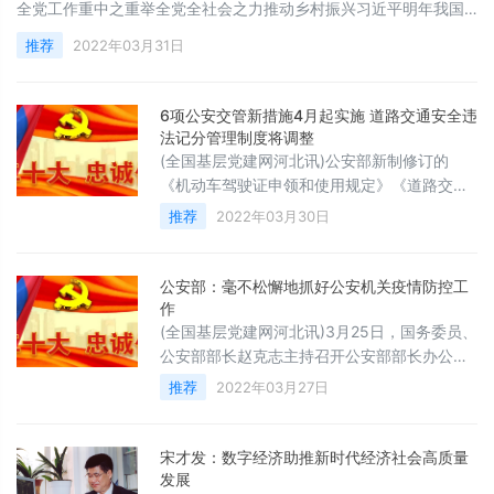
全党工作重中之重举全党全社会之力推动乡村振兴习近平明年我国
将进入“十四五”时期，开启全面建设社会主义现代化国家新征程。在
推荐
2022年03月31日
这个重要历史交汇点，召开中央农村工作会议，时机重要，意义重
大。这次是我主动提出要来讲讲的，目的是向全党全社会发出明确
信号：“三农”工作在新征程上仍然极端重要，须臾不可放
6项公安交管新措施4月起实施 道路交通安全违
法记分管理制度将调整
(全国基层党建网河北讯)公安部新制修订的
《机动车驾驶证申领和使用规定》《道路交通
安全违法行为记分管理办法》将自2022年4月1
推荐
2022年03月30日
日起实施。6项新措施将施行，道路交通安全
违法记分管理制度将调整。 中国社区发展协会
基层党工委 臧广冀遵守驾驶规定守护交通安全
公安部：毫不松懈地抓好公安机关疫情防控工
来源：人民日报编辑：戈丽菲、赵子龙审核：
作
张建林
(全国基层党建网河北讯)3月25日，国务委员、
公安部部长赵克志主持召开公安部部长办公会
议，深入学习领会习近平总书记关于疫情防控
推荐
2022年03月27日
工作的重要指示精神，研究贯彻落实意见。会
议强调，要坚决贯彻落实习近平总书记重要指
示精神，增强“四个意识”、坚定“四个自信”、做
宋才发：数字经济助推新时代经济社会高质量
到“两个维护”，坚定信心、坚持不懈，压实责
发展