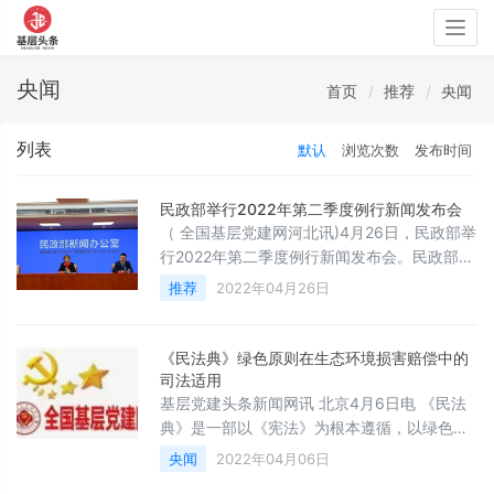
Togg
navig
央闻
首页
推荐
央闻
列表
默认
浏览次数
发布时间
民政部举行2022年第二季度例行新闻发布会
（ 全国基层党建网河北讯)4月26日，民政部举
行2022年第二季度例行新闻发布会。民政部新
闻发言人、办公厅（国际合作司）副主任贾维
推荐
2022年04月26日
周主持发布会，并通报民政部2022年第一季度
民政重点业务工作进展和第二季度相关工作安
排。第一季度民政重点业务工作进展 今年
《民法典》绿色原则在生态环境损害赔偿中的
一季度，民政部坚持以习近平新时代中国特色
司法适用
社会主义思想为指导，认真学习贯彻习近平总
基层党建头条新闻网讯 北京4月6日电 《民法
书记关于民政工作的重要论述和指示批示精
典》是一部以《宪法》为根本遵循，以绿色原
神，全面贯彻落实党中央、国务
则为基本指引的“固根本、稳预期、利长远”的
央闻
2022年04月06日
基础性法律，绿色发展的生产生活方式，已成