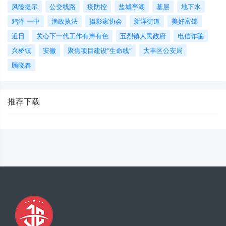
风险提示
公交线路
疫防控
盐城亭湖
基层
地下水
鸡泽 一中
渔政执法
摄影家协会
新洋街道
美好富锦
近日
关心下一代工作有声有色
五烈镇人民政府
电信诈骗
兴桥镇
安徽
聚焦项目建设“生命线”
大丰区公安局
顾晓春
推荐下载