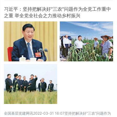
为中国21世纪的时代主题。确立绿色原则体系
是民法典的使命担当，绿色原则是新时代生态
习近平：坚持把解决好“三农”问题作为全党工作重中
文明建设的支撑点，确立了新时代的价值判断
之重 举全党全社会之力推动乡村振兴
准则，为私益与公益奠立了双重保护原则。绿
色原则为环境资源保护提供了民法依据，规范
了义务约定和强制使用
全国基层党建网讯2022-03-31 16:07坚持把解决好“三农”问题作为