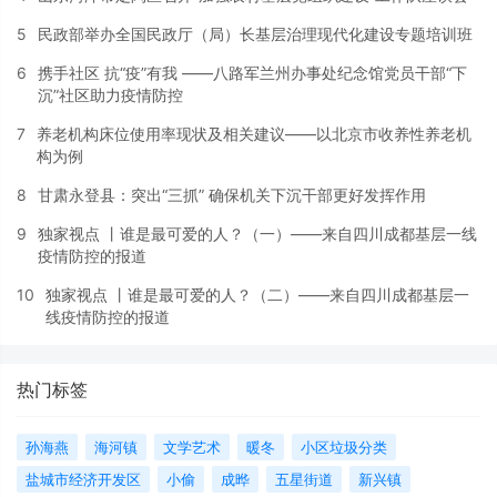
5
民政部举办全国民政厅（局）长基层治理现代化建设专题培训班
6
携手社区 抗“疫”有我 ——八路军兰州办事处纪念馆党员干部“下
沉”社区助力疫情防控
7
养老机构床位使用率现状及相关建议——以北京市收养性养老机
构为例
8
甘肃永登县：突出“三抓” 确保机关下沉干部更好发挥作用
9
独家视点 丨谁是最可爱的人？（一）——来自四川成都基层一线
疫情防控的报道
10
独家视点 丨谁是最可爱的人？（二）——来自四川成都基层一
线疫情防控的报道
热门标签
孙海燕
海河镇
文学艺术
暖冬
小区垃圾分类
盐城市经济开发区
小偷
成晔
五星街道
新兴镇