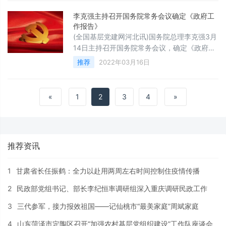
节，把稳增长放在更加突出的位置，努力完成
全年经济社会发展目标任务。为此，宏观政策
李克强主持召开国务院常务会议确定《政府工
要稳健有效，保持连续性，增强有效性。金融
作报告》
机构必须从大局出发，坚定支持实体经济发
(全国基层党建网河北讯)国务院总理李克强3月
展。减税降费是助企纾困的关键性举措。今年
14日主持召开国务院常务会议，确定《政府工
《政府工作报告》明确，实施新的组合式税费
作报告》重点任务分工，要求扎实有力抓落
推荐
2022年03月16日
支持
实，推动经济在爬坡过坎中保持平稳运行。会
议指出，刚刚闭幕的十三届全国人大五次会议
审议通过的《政府工作报告》，确定了全年经
«
1
2
3
4
»
济社会发展主要目标任务和政策举措，必须保
质保量落实到位，兑现政府对人民的承诺。会
议将《政府工作报告》提出的44个方面52项重
点工作，逐一分解到国务院部门和有
推荐资讯
1
甘肃省长任振鹤：全力以赴用两周左右时间控制住疫情传播
2
民政部党组书记、部长李纪恒率调研组深入重庆调研民政工作
3
三代参军，接力报效祖国——记仙桃市“最美家庭”周斌家庭
4
山东菏泽市定陶区召开“加强农村基层党组织建设”工作队座谈会