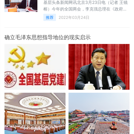
任、真抓实干，毫不松懈地抓好公安机关疫情
基层头条新闻网讯北京3月23日电（记者 王镜
防控工作，坚决维护国家政治安全和社会稳
榕）今年的全国两会，李克强总理在《政府工
定。会议强调，要进一步提高政
作报告》中强调要促进数字经济发展，加强数
推荐
2022年03月24日
字中国建设整体布局，促进产业数字化转型。
要进一步完善数字经济治理，释放数据要素潜
力，更好赋能经济发展、丰富人民生活。
确立毛泽东思想指导地位的现实启示
中宏观察家 宋才发教授 近日，中宏观察
家、中央民族大学法学院首任院长宋才发教授
就数字经济助推经济社会高质量发展等