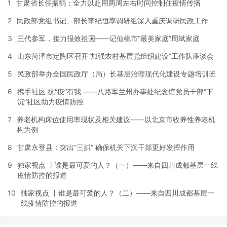
1
甘肃省长任振鹤：全力以赴用两周左右时间控制住疫情传播
2
民政部党组书记、部长李纪恒率调研组深入重庆调研民政工作
3
三代参军，接力报效祖国——记仙桃市“最美家庭”周斌家庭
4
山东菏泽市定陶区召开“加强农村基层党组织建设”工作队座谈会
5
民政部举办全国民政厅（局）长基层治理现代化建设专题培训班
6
携手社区 抗“疫”有我 ——八路军兰州办事处纪念馆党员干部“下
沉”社区助力疫情防控
7
养老机构床位使用率现状及相关建议——以北京市收养性养老机
构为例
8
甘肃永登县：突出“三抓” 确保机关下沉干部更好发挥作用
9
独家视点 丨谁是最可爱的人？（一）——来自四川成都基层一线
疫情防控的报道
10
独家视点 丨谁是最可爱的人？（二）——来自四川成都基层一
线疫情防控的报道