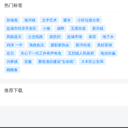
热门标签
孙海燕
海河镇
文学艺术
暖冬
小区垃圾分类
盐城市经济开发区
小偷
成晔
五星街道
新兴镇
风险提示
公交线路
疫防控
盐城亭湖
基层
地下水
鸡泽 一中
渔政执法
摄影家协会
新洋街道
美好富锦
近日
关心下一代工作有声有色
五烈镇人民政府
电信诈骗
兴桥镇
安徽
聚焦项目建设“生命线”
大丰区公安局
顾晓春
推荐下载