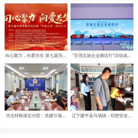
向心聚力，向爱共生 第七届关爱
“百强文旅企业廊坊行”活动成功
军嫂活动日暨“军嫂之家”启动仪
举办 北京民俗旅游协会共同支持
式在京隆重举行
河北特检保定分院：党建引领促
辽宁建平县马场镇：织密安全防
发展 冀疆同心保安全
护网 筑牢平安防火墙