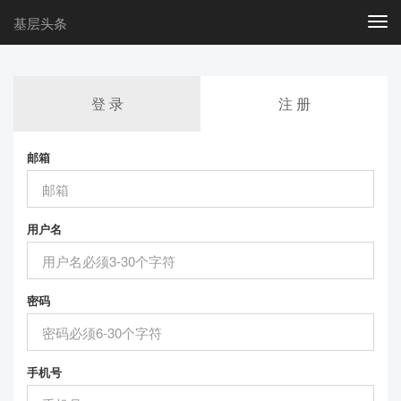
基层头条
Togg
navi
登 录
注 册
邮箱
用户名
密码
手机号